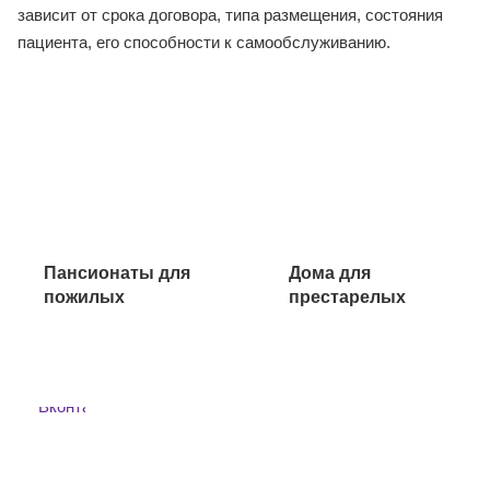
разнообразное питание, участвуют в досуговых
мероприятиях. Стоимость проживания в
пансионате зависит от срока договора, типа
размещения, состояния пациента, его способности
к самообслуживанию.
Пансионаты
Дома для
для пожилых
престарелых