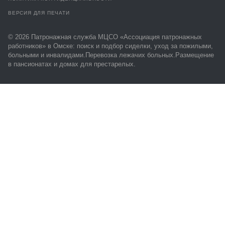
+7 (993) 399-30-31
info@nurseassist.ru
г. Омск, ул.Булатова 100, офис 410
ПОЛИТИКА КОНФИДЕНЦИАЛЬНОСТИ
ВЕРСИЯ ДЛЯ ПЕЧАТИ
© 2026 Патронажная служба МЦСО «Ассоциация
патронажных работников» в Омске: поиск и подбор
сиделки, уход за пожилыми, больными и
инвалидами.Перевозка лежачих больных.Размещение в
пансионатах и домах для престарелых.