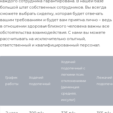
каждого сотрудника гарантирована. В нашей базе
большой штат собственных сотрудников. Вы всегда
сможете выбрать сиделку, которая будет отвечать
вашим требованиям и будет вам приятна лично – ведь
в отношении здоровья близкого человека важны все
обстоятельства взаимодействия. С нами вы можете
рассчитывать на исключительно опытный,
ответственный и квалифицированный персонал.
Ходячий
подопечный с
легкими псих.
График
Ходячий
Лежачий
отклонениями
работы
подопечный
подопеч
(деменция
средняя,
инсульт)
2 часа
300 р/ч
325 р/ч
365 р/ч