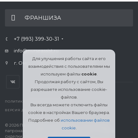
ФРАНШИЗА
+7 (993) 399-30-31
info@nurseassist.ru
Для улучшения работы сайта и его
г. Омск, ул.Булатова 100, офис 410
взаимодействия с пользователями мы
используем файлы
cookie
.
Продолжая работу с сайтом, Вы
разрешаете использование cookie-
файлов.
ПОЛИТИКА КОНФИДЕНЦИАЛЬНОСТИ
Вы всегда можете отключить файлы
ВЕРСИЯ ДЛЯ ПЕЧАТИ
cookie в настройках Вашего браузера.
Подробнее об
использовании файлов
© 2026 Патронажная служба МЦСО «Ассоциация
cookie
.
патронажных работников» в Омске: поиск и подбор
сиделки, уход за пожилыми, больными и