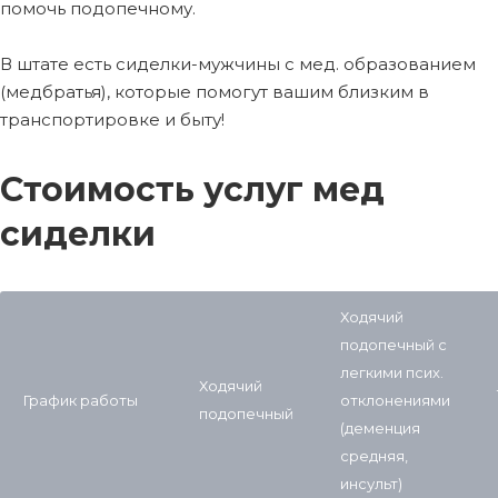
помочь подопечному.
В штате есть сиделки-мужчины с мед. образованием
(медбратья), которые помогут вашим близким в
транспортировке и быту!
Стоимость услуг мед
сиделки
Ходячий
подопечный с
легкими псих.
Ходячий
График работы
отклонениями
подопечный
(деменция
средняя,
инсульт)