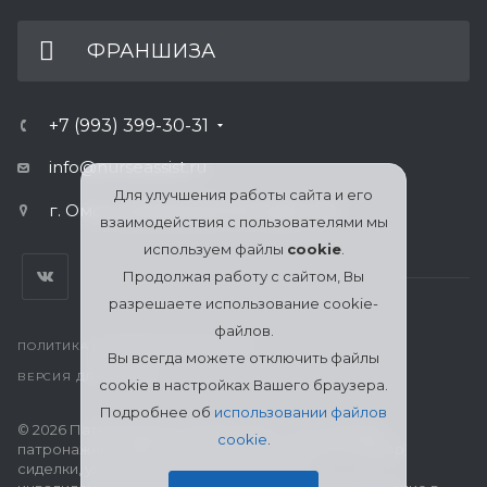
ФРАНШИЗА
+7 (993) 399-30-31
info@nurseassist.ru
Для улучшения работы сайта и его
г. Омск, ул.Булатова 100, офис 410
взаимодействия с пользователями мы
используем файлы
cookie
.
Продолжая работу с сайтом, Вы
разрешаете использование cookie-
файлов.
ПОЛИТИКА КОНФИДЕНЦИАЛЬНОСТИ
Вы всегда можете отключить файлы
ВЕРСИЯ ДЛЯ ПЕЧАТИ
cookie в настройках Вашего браузера.
Подробнее об
использовании файлов
© 2026 Патронажная служба МЦСО «Ассоциация
cookie
.
патронажных работников» в Омске: поиск и подбор
сиделки, уход за пожилыми, больными и