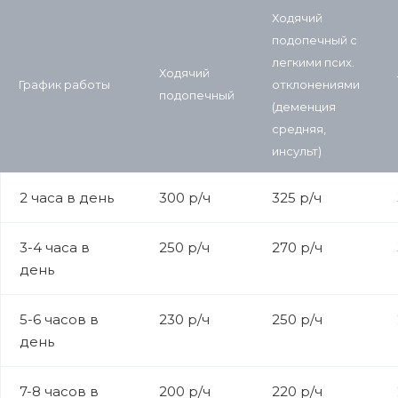
Ходячий
подопечный с
легкими псих.
Ходячий
График работы
отклонениями
подопечный
(деменция
средняя,
инсульт)
2 часа в день
300 р/ч
325 р/ч
3-4 часа в
250 р/ч
270 р/ч
день
5-6 часов в
230 р/ч
250 р/ч
день
7-8 часов в
200 р/ч
220 р/ч